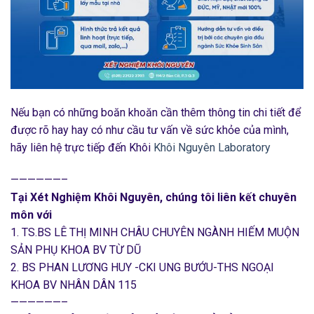
Nếu bạn có những boăn khoăn cần thêm thông tin chi tiết để
được rõ hay hay có như cầu tư vấn về sức khỏe của mình,
hãy liên hệ trực tiếp đến Khôi
Khôi Nguyên Laboratory
——————–
Tại Xét Nghiệm Khôi Nguyên, chúng tôi liên kết chuyên
môn với
1. TS.BS LÊ THỊ MINH CHÂU CHUYÊN NGÀNH HIẾM MUỘN
SẢN PHỤ KHOA BV TỪ DŨ
2. BS PHAN LƯƠNG HUY -CKI UNG BƯỚU-THS NGOẠI
KHOA BV NHÂN DÂN 115
——————–