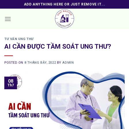
Skip
ADD ANYTHING HERE OR JUST REMOVE IT...
to
content
TƯ VẤN UNG THƯ
AI CẦN ĐƯỢC TẦM SOÁT UNG THƯ?
POSTED ON
8 THÁNG BẢY, 2022
BY
ADMIN
08
Th7