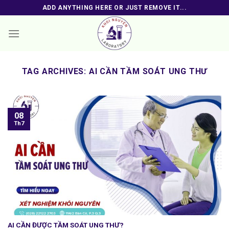
Skip
ADD ANYTHING HERE OR JUST REMOVE IT...
to
content
TAG ARCHIVES:
AI CẦN TẦM SOÁT UNG THƯ
08
Th7
AI CẦN ĐƯỢC TẦM SOÁT UNG THƯ?