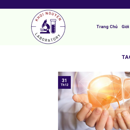
Skip
to
content
Trang Chủ
Giới
TA
31
Th12