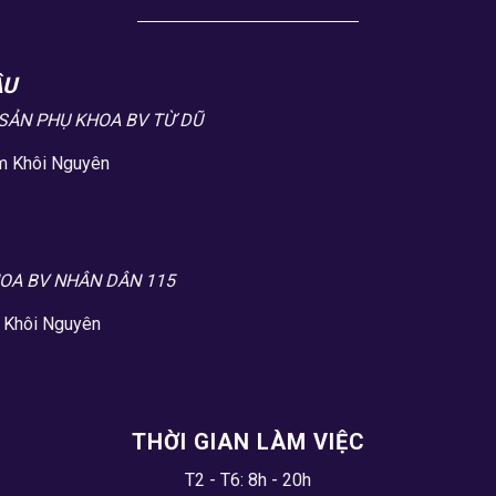
ÂU
SẢN PHỤ KHOA BV TỪ DŨ
m Khôi Nguyên
HOA BV NHÂN DÂN 115
 Khôi Nguyên
THỜI GIAN LÀM VIỆC
T2 - T6: 8h - 20h