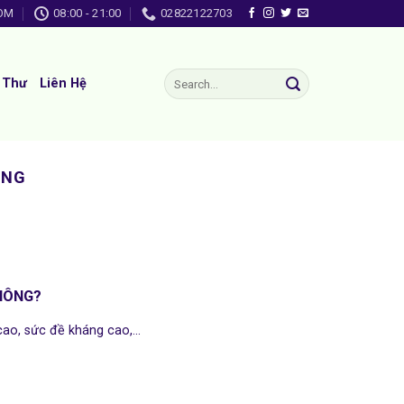
OM
08:00 - 21:00
02822122703
 Thư
Liên Hệ
ÔNG
HÔNG?
cao, sức đề kháng cao,...