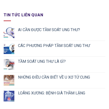
TIN TỨC LIÊN QUAN
AI CẦN ĐƯỢC TẦM SOÁT UNG THƯ?
CÁC PHƯƠNG PHÁP TẦM SOÁT UNG THƯ
TẦM SOÁT UNG THƯ LÀ GÌ?
NHỮNG ĐIỀU CẦN BIẾT VỀ U XƠ TỬ CUNG
LOÃNG XƯƠNG: BỆNH GIÀ THẦM LẶNG