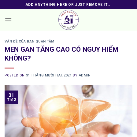
Skip
ADD ANYTHING HERE OR JUST REMOVE IT...
to
content
VẤN ĐỀ CỦA BẠN QUAN TÂM
MEN GAN TĂNG CAO CÓ NGUY HIỂM
KHÔNG?
POSTED ON
31 THÁNG MƯỜI HAI, 2021
BY
ADMIN
31
Th12