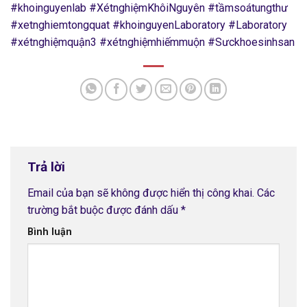
#khoinguyenlab #XétnghiệmKhôiNguyên #tầmsoátungthư
#xetnghiemtongquat #khoinguyenLaboratory #Laboratory
#xétnghiệmquận3 #xétnghiệmhiếmmuộn #Sưckhoesinhsan
Trả lời
Email của bạn sẽ không được hiển thị công khai.
Các
trường bắt buộc được đánh dấu
*
Bình luận