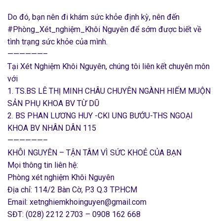
Do đó, bạn nên đi khám sức khỏe định kỳ, nên đến
#Phòng_Xét_nghiệm_Khôi Nguyên để sớm được biết về
tình trạng sức khỏe của mình.
——————–
Tại Xét Nghiệm Khôi Nguyên, chúng tôi liên kết chuyên môn
với
1. TS.BS LÊ THỊ MINH CHÂU CHUYÊN NGÀNH HIẾM MUỘN
SẢN PHỤ KHOA BV TỪ DŨ
2. BS PHAN LƯƠNG HUY -CKI UNG BƯỚU-THS NGOẠI
KHOA BV NHÂN DÂN 115
——————–
KHÔI NGUYÊN – TẬN TÂM VÌ SỨC KHOẺ CỦA BẠN
Mọi thông tin liên hệ:
Phòng xét nghiệm Khôi Nguyên
Địa chỉ: 114/2 Bàn Cờ, P.3 Q.3 TP.HCM
Email: xetnghiemkhoinguyen@gmail.com
SĐT: (028) 2212 2703 – 0908 162 668